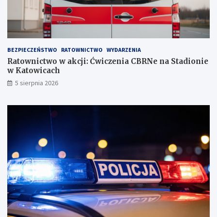
!
BEZPIECZEŃSTWO
RATOWNICTWO
WYDARZENIA
Ratownictwo w akcji: Ćwiczenia CBRNe na Stadionie
w Katowicach
5 sierpnia 2026