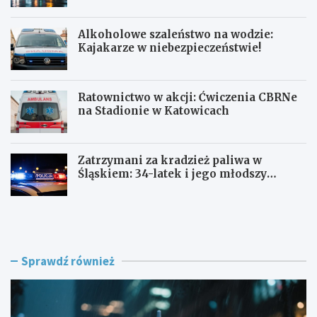
Alkoholowe szaleństwo na wodzie:
Kajakarze w niebezpieczeństwie!
Ratownictwo w akcji: Ćwiczenia CBRNe
na Stadionie w Katowicach
Zatrzymani za kradzież paliwa w
Śląskiem: 34-latek i jego młodszy
wspólnik w rękach policji
J
A
a
l
k
k
p
o
r
h
Sprawdź również
z
o
e
l
t
o
r
w
w
e