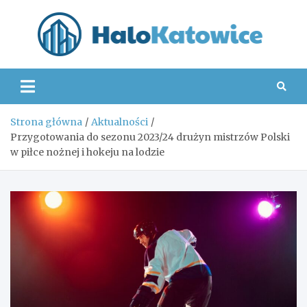
Skip
to
content
Hal
Strona główna
Aktualności
Przygotowania do sezonu 2023/24 drużyn mistrzów Polski
w piłce nożnej i hokeju na lodzie