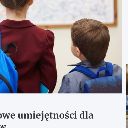
owe umiejętności dla
ów