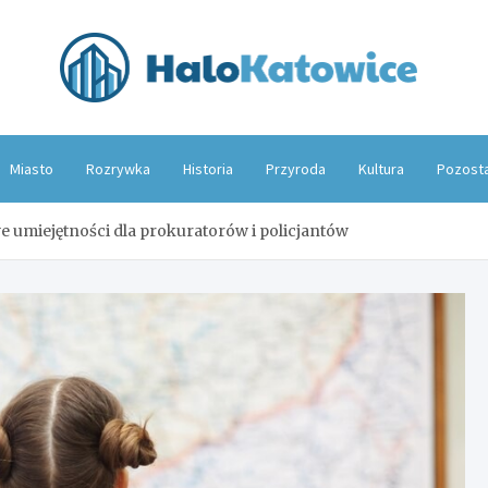
Hal
Miasto
Rozrywka
Historia
Przyroda
Kultura
Pozost
 umiejętności dla prokuratorów i policjantów