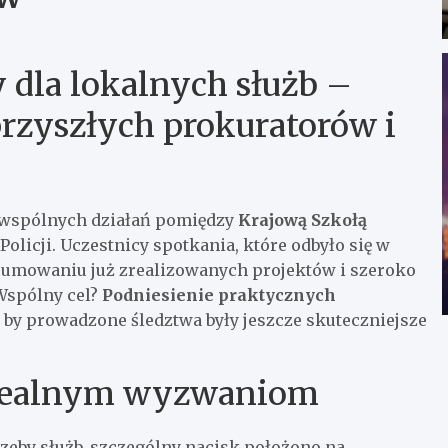
 dla lokalnych służb –
przyszłych prokuratorów i
 wspólnych działań pomiędzy
Krajową Szkołą
olicji. Uczestnicy spotkania, które odbyło się w
odsumowaniu już zrealizowanych projektów i szeroko
 Wspólny cel?
Podniesienie praktycznych
, by prowadzone śledztwa były jeszcze skuteczniejsze
 realnym wyzwaniom
zeby służb, szczególny nacisk położono na