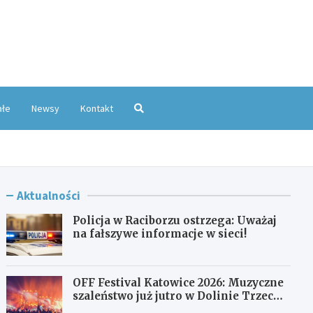
oKatowice.pl
ałe
Newsy
Kontakt
Aktualności
Policja w Raciborzu ostrzega: Uważaj
na fałszywe informacje w sieci!
OFF Festival Katowice 2026: Muzyczne
szaleństwo już jutro w Dolinie Trzech
Stawów!