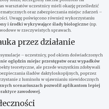
zas warsztatów uczestnicy mieli okazję prześledzić
rmatycznych oraz zabezpieczania miejsc zdarzeń –
zości. Uwagę poświęcono również wykorzystaniu
ony i środki wykrywające ślady biologiczne
(np.
 dowodowe w rzeczywistych sprawach.
auka przez działanie
 symulacje – uczestnicy, pod okiem doświadczonych
nie oględzin miejsc przestępstw oraz wypadków
aspekty teoretyczne, ale przede wszystkim zdobywali
abezpieczania śladów daktyloskopijnych, poprzez
rzystanie z luminolu w ujawnianiu niewidocznych
cznych scenariuszach pozwolił aplikantom lepiej
 praktyce zawodowej
.
łeczności