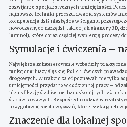
rozwijanie specjalistycznych umiejętności
. Podc
najnowsze techniki przeszukiwania systemów info
kompetencje dziś niezbędne w ściganiu przestępc
nowoczesnych narzędzi, takich jak
skanery 3D, dr
luminol), które coraz częściej wspierają procesy
Symulacje i ćwiczenia – n
Największe zainteresowanie wzbudziły praktyczne
funkcjonariuszy śląskiej Policji, ćwiczyli
prowadze
drogowych
. W trakcie zajęć poznawali nie tylko 
umiejętności przydatne w codziennej pracy – od z
identyfikację śladów mechanoskopijnych, až po ko
śladów krwawych.
Bezpośredni udział w realisty
przygotować się do wyzwań, które czekają ich w
Znaczenie dla lokalnej spo