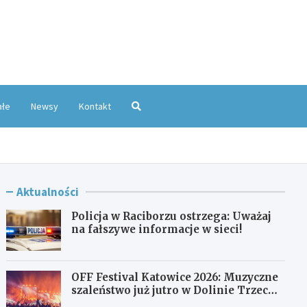
oKatowice.pl
ałe
Newsy
Kontakt
Aktualności
Policja w Raciborzu ostrzega: Uważaj
na fałszywe informacje w sieci!
OFF Festival Katowice 2026: Muzyczne
szaleństwo już jutro w Dolinie Trzech
Stawów!