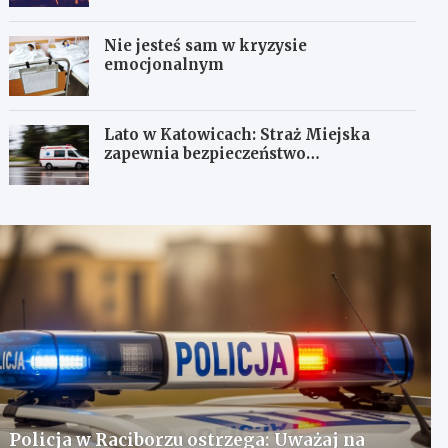
Nie jesteś sam w kryzysie
emocjonalnym
Lato w Katowicach: Straż Miejska
zapewnia bezpieczeństwo
mieszkańcom
Policja w Raciborzu ostrzega: Uważaj na