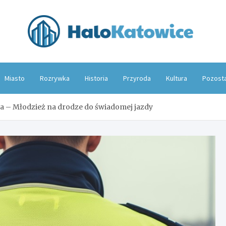
Hal
Miasto
Rozrywka
Historia
Przyroda
Kultura
Pozost
a – Młodzież na drodze do świadomej jazdy