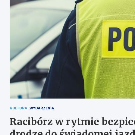
KULTURA
WYDARZENIA
Racibórz w rytmie bezpi
drodze do świadomej jaz