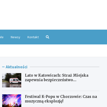
oKatowice.pl
ałe
Newsy
Kontakt
Aktualności
Lato w Katowicach: Straż Miejska
zapewnia bezpieczeństwo
mieszkańcom
Festiwal K-Popu w Chorzowie: Czas na
muzyczną eksplozję!