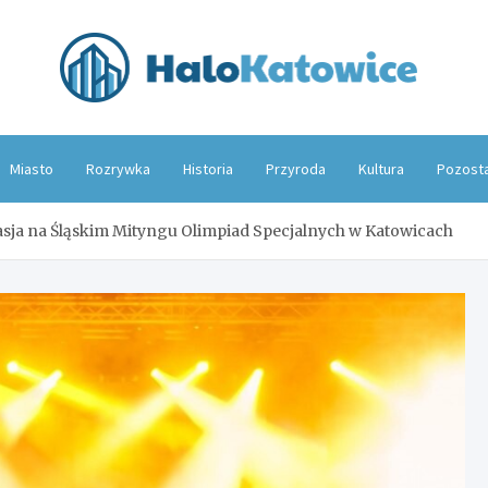
Hal
Miasto
Rozrywka
Historia
Przyroda
Kultura
Pozost
pasja na Śląskim Mityngu Olimpiad Specjalnych w Katowicach