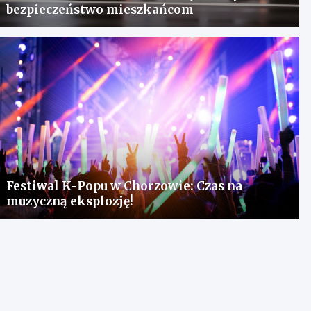
bezpieczeństwo mieszkańcom
Festiwal K-Popu w Chorzowie: Czas na
muzyczną eksplozję!