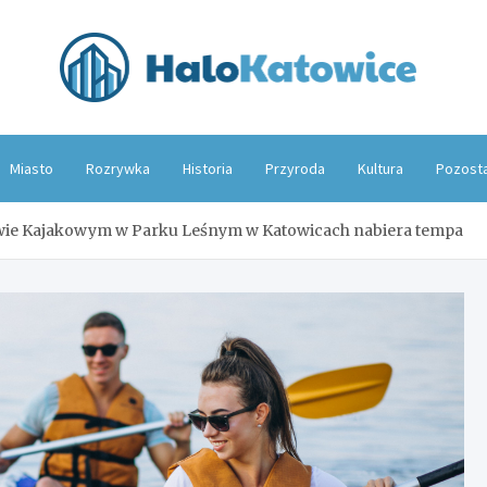
Hal
Miasto
Rozrywka
Historia
Przyroda
Kultura
Pozost
wie Kajakowym w Parku Leśnym w Katowicach nabiera tempa