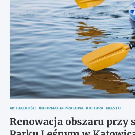
AKTUALNOŚCI
INFORMACJA PRASOWA
KULTURA
MIASTO
Renowacja obszaru przy
Parku Leśnym w Katowica