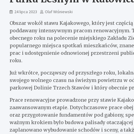
24 lipca 2023
Olaf Wiśniewski
Obszar wokół stawu Kajakowego, który jest częścią
poddawany intensywnym pracom renowacyjnym. Te
obecnego roku na polecenie miejskiego Zakładu Zie
popularnego miejsca spotkań mieszkańców, znanego
prac i udostępnienie odnowionej przestrzeni publ
roku.
Już wkrótce, począwszy od przyszłego roku, lokal
swojego wolnego czasu na świeżym powietrzu w od
parkowej Dolinie Trzech Stawów i który obecnie pr
Prace renowacyjne prowadzone przy stawie Kajako
zaawansowanym etapie. Dotychczasowe prace obej
oraz przygotowanie fundamentów pod gabiony, sp
ważnym krokiem było budowa palisady otaczającej 
zaplanowano wybudowanie schodów i sceny, a takż