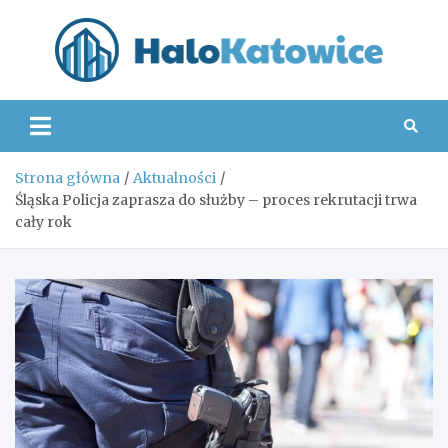
Skip
to
content
Hal
Strona główna
Aktualności
Śląska Policja zaprasza do służby – proces rekrutacji trwa
cały rok