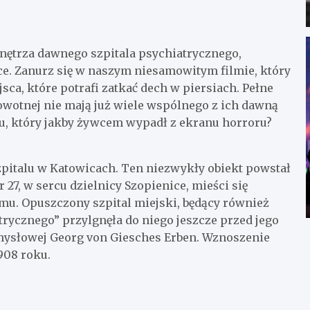
wnętrza dawnego szpitala psychiatrycznego,
ce. Zanurz się w naszym niesamowitym filmie, który
ca, które potrafi zatkać dech w piersiach. Pełne
rowotnej nie mają już wiele wspólnego z ich dawną
ku, który jakby żywcem wypadł z ekranu horroru?
pitalu w Katowicach. Ten niezwykły obiekt powstał
27, w sercu dzielnicy Szopienice, mieści się
mu. Opuszczony szpital miejski, będący również
rycznego” przylgnęła do niego jeszcze przed jego
mysłowej Georg von Giesches Erben. Wznoszenie
908 roku.