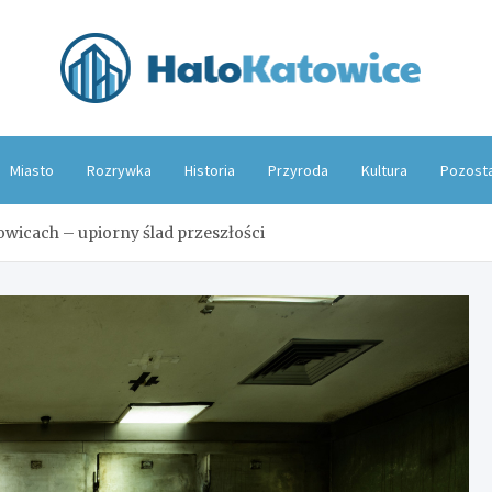
Hal
Miasto
Rozrywka
Historia
Przyroda
Kultura
Pozost
owicach – upiorny ślad przeszłości