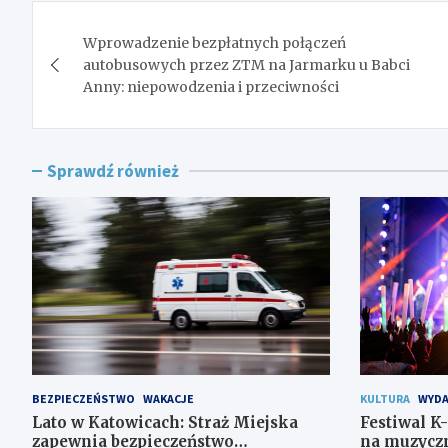
Nawigacja
Wprowadzenie bezpłatnych połączeń
wpisu
autobusowych przez ZTM na Jarmarku u Babci
Anny: niepowodzenia i przeciwności
Sprawdź również
BEZPIECZEŃSTWO
WAKACJE
KULTURA
WYDA
Lato w Katowicach: Straż Miejska
Festiwal K
zapewnia bezpieczeństwo
na muzyczn