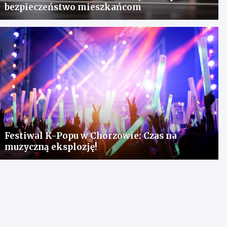
bezpieczeństwo mieszkańcom
Festiwal K-Popu w Chorzowie: Czas na
muzyczną eksplozję!