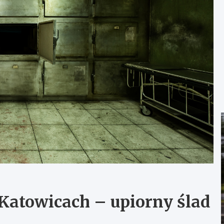
 Katowicach – upiorny ślad