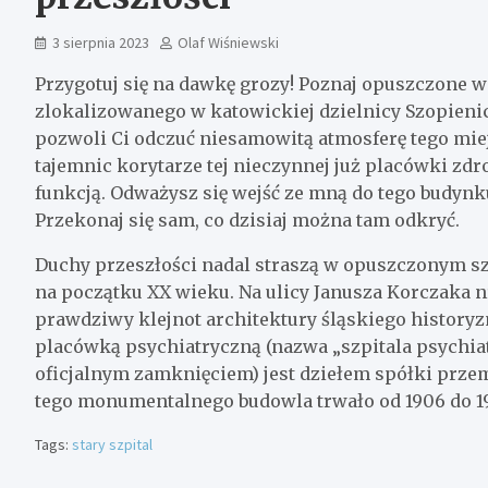
3 sierpnia 2023
Olaf Wiśniewski
Przygotuj się na dawkę grozy! Poznaj opuszczone 
zlokalizowanego w katowickiej dzielnicy Szopieni
pozwoli Ci odczuć niesamowitą atmosferę tego miejs
tajemnic korytarze tej nieczynnej już placówki zd
funkcją. Odważysz się wejść ze mną do tego budyn
Przekonaj się sam, co dzisiaj można tam odkryć.
Duchy przeszłości nadal straszą w opuszczonym sz
na początku XX wieku. Na ulicy Janusza Korczaka nr 
prawdziwy klejnot architektury śląskiego historyz
placówką psychiatryczną (nazwa „szpitala psychiat
oficjalnym zamknięciem) jest dziełem spółki prze
tego monumentalnego budowla trwało od 1906 do 1
Tags:
stary szpital