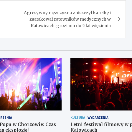
Agresywny mężczyzna zniszczył karetkę i
zaatakował ratowników medycznych w
Katowicach: grozi mu do 5 lat więzienia
RZENIA
KULTURA
WYDARZENIA
-Popu w Chorzowie: Czas
Letni festiwal filmowy w 
ą eksplozję!
Katowicach