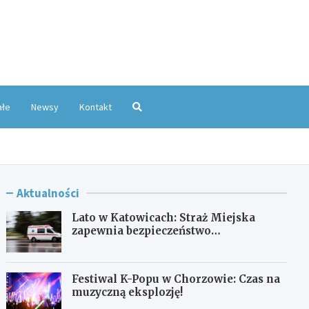
oKatowice.pl
ałe
Newsy
Kontakt
Aktualności
Lato w Katowicach: Straż Miejska
zapewnia bezpieczeństwo
mieszkańcom
Festiwal K-Popu w Chorzowie: Czas na
muzyczną eksplozję!