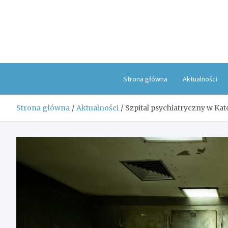
Skip
to
content
Strona główna
Aktualności
Strona główna
Aktualności
Szpital psychiatryczny w Kat