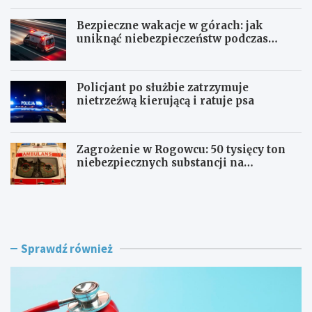
Bezpieczne wakacje w górach: jak
uniknąć niebezpieczeństw podczas
aktywności na szlaku
Policjant po służbie zatrzymuje
nietrzeźwą kierującą i ratuje psa
Zagrożenie w Rogowcu: 50 tysięcy ton
niebezpiecznych substancji na
składowisku
R
B
e
e
w
z
o
p
l
i
Sprawdź również
u
e
c
c
j
z
a
n
w
e