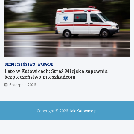
!
BEZPIECZEŃSTWO
WAKACJE
Lato w Katowicach: Straż Miejska zapewnia
bezpieczeństwo mieszkańcom
6 sierpnia 2026
Copyright © 2026
HaloKatowice.pl