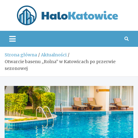
Skip
to
content
Hal
Strona główna
Aktualności
Otwarcie basenu „Rolna” w Katowicach po przerwie
sezonowej