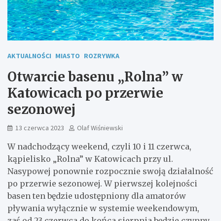
AKTUALNOŚCI
MIASTO
ROZRYWKA
Otwarcie basenu „Rolna” w
Katowicach po przerwie
sezonowej
13 czerwca 2023
Olaf Wiśniewski
W nadchodzący weekend, czyli 10 i 11 czerwca,
kąpielisko „Rolna” w Katowicach przy ul.
Nasypowej ponownie rozpocznie swoją działalność
po przerwie sezonowej. W pierwszej kolejności
basen ten będzie udostępniony dla amatorów
pływania wyłącznie w systemie weekendowym,
zaś od 23 czerwca do końca sierpnia będzie czynny