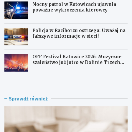
Nocny patrol w Katowicach ujawnia
poważne wykroczenia kierowcy
Policja w Raciborzu ostrzega: Uważaj na
fałszywe informacje w sieci!
OFF Festival Katowice 2026: Muzyczne
szaleństwo już jutro w Dolinie Trzech
Stawów!
K
N
a
o
t
c
o
n
w
y
Sprawdź również
i
p
c
a
e
t
z
r
d
o
o
l