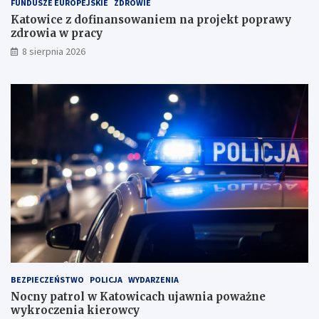
FUNDUSZE EUROPEJSKIE
ZDROWIE
d
Katowice z dofinansowaniem na projekt poprawy
o
zdrowia w pracy
w
i
8 sierpnia 2026
s
k
u
BEZPIECZEŃSTWO
POLICJA
WYDARZENIA
Nocny patrol w Katowicach ujawnia poważne
wykroczenia kierowcy