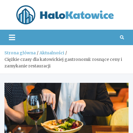
Skip
to
content
Hal
Strona główna
Aktualności
Ciężkie czasy dla katowickiej gastronomii: rosnące ceny i
zamykanie restauracji