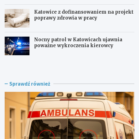
Katowice z dofinansowaniem na projekt
poprawy zdrowia w pracy
Nocny patrol w Katowicach ujawnia
poważne wykroczenia kierowcy
Z
B
a
e
g
z
r
p
o
i
Sprawdź również
ż
e
e
c
n
z
i
n
e
i
w
e
R
j
o
n
g
a
o
d