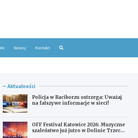
oKatowice.pl
ałe
Newsy
Kontakt
Aktualności
Policja w Raciborzu ostrzega: Uważaj
na fałszywe informacje w sieci!
OFF Festival Katowice 2026: Muzyczne
szaleństwo już jutro w Dolinie Trzech
Stawów!