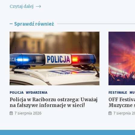
Czytaj dalej
Sprawdź również
POLICJA
WYDARZENIA
FESTIWALE
MU
Policja w Raciborzu ostrzega: Uważaj
OFF Festiv
na fałszywe informacje w sieci!
Muzyczne s
Dolinie Tr
7 sierpnia 2026
7 sierpnia 2