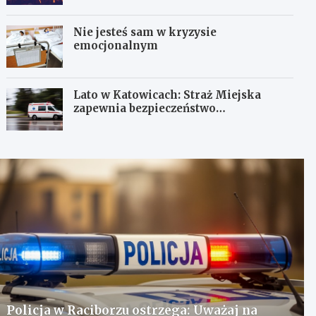
Nie jesteś sam w kryzysie
emocjonalnym
Lato w Katowicach: Straż Miejska
zapewnia bezpieczeństwo
mieszkańcom
Policja w Raciborzu ostrzega: Uważaj na