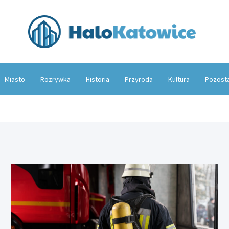
Hal
Miasto
Rozrywka
Historia
Przyroda
Kultura
Pozost