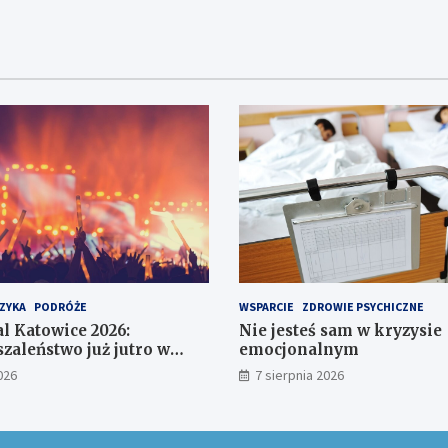
ZYKA
PODRÓŻE
WSPARCIE
ZDROWIE PSYCHICZNE
al Katowice 2026:
Nie jesteś sam w kryzysie
zaleństwo już jutro w
emocjonalnym
zech Stawów!
026
7 sierpnia 2026