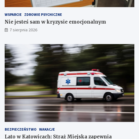
z
e
WSPARCIE
ZDROWIE PSYCHICZNE
c
Nie jesteś sam w kryzysie emocjonalnym
h
S
7 sierpnia 2026
t
a
w
ó
w
!
BEZPIECZEŃSTWO
WAKACJE
Lato w Katowicach: Straż Miejska zapewnia