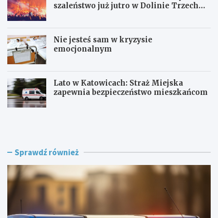
szaleństwo już jutro w Dolinie Trzech
Stawów!
Nie jesteś sam w kryzysie
emocjonalnym
Lato w Katowicach: Straż Miejska
zapewnia bezpieczeństwo mieszkańcom
P
O
o
F
l
F
i
F
c
e
Sprawdź również
j
s
a
t
w
i
R
v
a
a
c
l
i
K
b
a