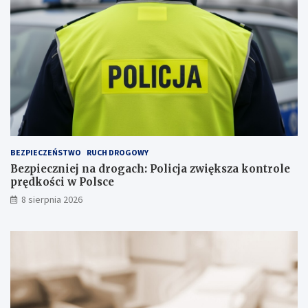
u
a
j
n
e
c
p
j
s
i
a
n
a
s
k
ł
a
BEZPIECZEŃSTWO
RUCH DROGOWY
d
Bezpieczniej na drogach: Policja zwiększa kontrole
o
prędkości w Polsce
w
i
8 sierpnia 2026
s
k
u