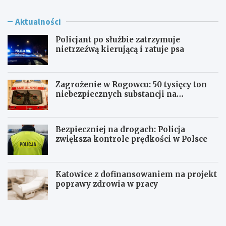
Aktualności
Policjant po służbie zatrzymuje
nietrzeźwą kierującą i ratuje psa
Zagrożenie w Rogowcu: 50 tysięcy ton
niebezpiecznych substancji na
składowisku
Bezpieczniej na drogach: Policja
zwiększa kontrole prędkości w Polsce
Katowice z dofinansowaniem na projekt
poprawy zdrowia w pracy
P
Z
o
a
l
g