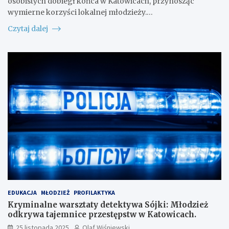
osobistych dobiegł końca w Katowicach, przynosząc
wymierne korzyści lokalnej młodzieży.…
Czytaj dalej
EDUKACJA
MŁODZIEŻ
PROFILAKTYKA
Kryminalne warsztaty detektywa Sójki: Młodzież
odkrywa tajemnice przestępstw w Katowicach.
25 listopada 2025
Olaf Wiśniewski