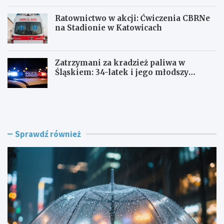
Ratownictwo w akcji: Ćwiczenia CBRNe
na Stadionie w Katowicach
Zatrzymani za kradzież paliwa w
Śląskiem: 34-latek i jego młodszy
wspólnik w rękach policji
J
A
a
l
k
k
p
o
r
h
Sprawdź również
z
o
e
l
t
o
r
w
w
e
a
s
ć
z
p
a
i
l
e
e