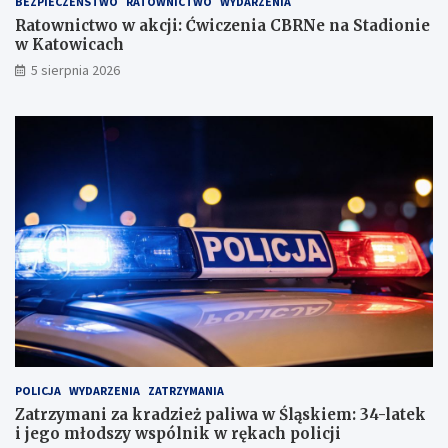
BEZPIECZEŃSTWO
RATOWNICTWO
WYDARZENIA
Ratownictwo w akcji: Ćwiczenia CBRNe na Stadionie
w Katowicach
5 sierpnia 2026
POLICJA
WYDARZENIA
ZATRZYMANIA
Zatrzymani za kradzież paliwa w Śląskiem: 34-latek
i jego młodszy wspólnik w rękach policji