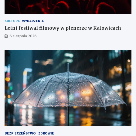
o
m
KULTURA
WYDARZENIA
Letni festiwal filmowy w plenerze w Katowicach
6 sierpnia 2026
BEZPIECZEŃSTWO
ZDROWIE