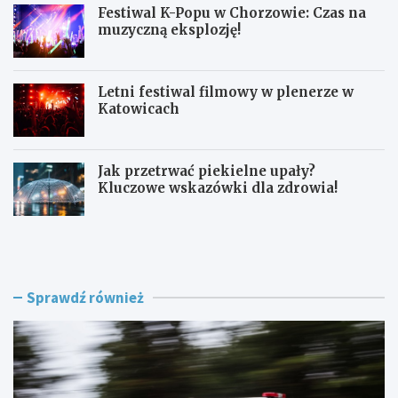
Festiwal K-Popu w Chorzowie: Czas na
muzyczną eksplozję!
Letni festiwal filmowy w plenerze w
Katowicach
Jak przetrwać piekielne upały?
Kluczowe wskazówki dla zdrowia!
L
F
a
e
t
s
o
t
w
i
Sprawdź również
K
w
a
a
t
l
o
K
w
-
i
P