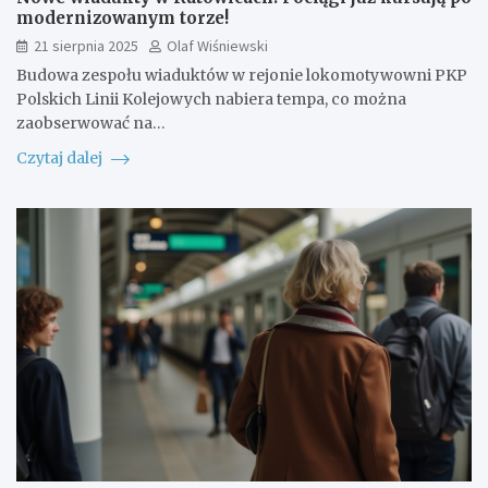
modernizowanym torze!
21 sierpnia 2025
Olaf Wiśniewski
Budowa zespołu wiaduktów w rejonie lokomotywowni PKP
Polskich Linii Kolejowych nabiera tempa, co można
zaobserwować na…
Czytaj dalej