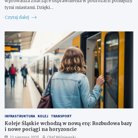
wprowadza znaczące usprawnienia w podróżach pomiędzy
tymi miastami. Dzięki…
Czytaj dalej
INFRASTRUKTURA
KOLEJ
TRANSPORT
Koleje Śląskie wchodzą w nową erę: Rozbudowa bazy
i nowe pociągi na horyzoncie
22 sierpnia 2025
Olaf Wiśniewski