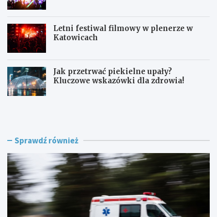
Letni festiwal filmowy w plenerze w
Katowicach
Jak przetrwać piekielne upały?
Kluczowe wskazówki dla zdrowia!
L
F
a
e
t
s
o
t
w
i
Sprawdź również
K
w
a
a
t
l
o
K
w
-
i
P
c
o
a
p
c
u