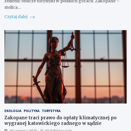
zmienić oblicze turystyki w polskich górach. Zakopane –
stolica…
Czytaj dalej
EKOLOGIA
POLITYKA
TURYSTYKA
Zakopane traci prawo do opłaty klimatycznej po
wygranej katowickiego radnego w sądzie
28 sierpnia 2025
Olaf Wiśniewski