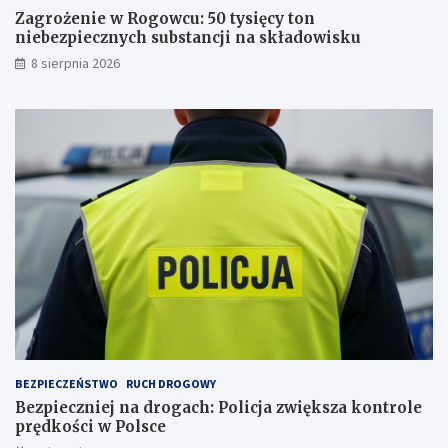
u
n
Zagrożenie w Rogowcu: 50 tysięcy ton
j
y
niebezpiecznych substancji na składowisku
ą
c
8 sierpnia 2026
c
h
ą
s
i
u
r
b
a
s
t
t
u
a
j
n
e
c
p
j
s
i
a
n
a
s
k
ł
a
BEZPIECZEŃSTWO
RUCH DROGOWY
d
Bezpieczniej na drogach: Policja zwiększa kontrole
o
prędkości w Polsce
w
i