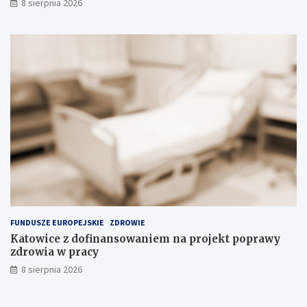
8 sierpnia 2026
s
k
u
FUNDUSZE EUROPEJSKIE
ZDROWIE
Katowice z dofinansowaniem na projekt poprawy
zdrowia w pracy
8 sierpnia 2026