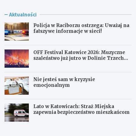
Aktualności
Policja w Raciborzu ostrzega: Uważaj na
fałszywe informacje w sieci!
OFF Festival Katowice 2026: Muzyczne
szaleństwo już jutro w Dolinie Trzech
Stawów!
Nie jesteś sam w kryzysie
emocjonalnym
Lato w Katowicach: Straż Miejska
zapewnia bezpieczeństwo mieszkańcom
P
O
o
F
l
F