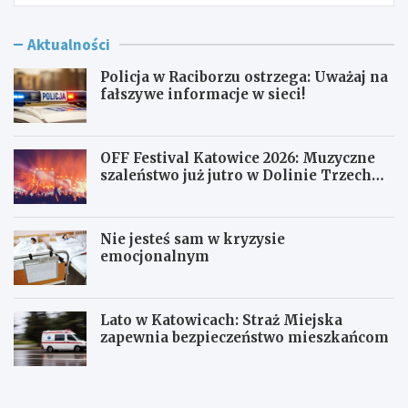
Aktualności
Policja w Raciborzu ostrzega: Uważaj na
fałszywe informacje w sieci!
OFF Festival Katowice 2026: Muzyczne
szaleństwo już jutro w Dolinie Trzech
Stawów!
Nie jesteś sam w kryzysie
emocjonalnym
Lato w Katowicach: Straż Miejska
zapewnia bezpieczeństwo mieszkańcom
P
O
o
F
l
F