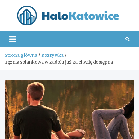
Skip
to
content
Hal
Strona główna
Rozrywka
Tężnia solankowa w Zadolu już za chwilę dostępna