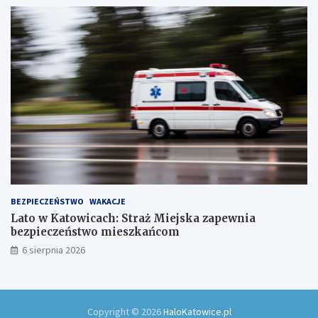
w
ó
w
!
BEZPIECZEŃSTWO
WAKACJE
Lato w Katowicach: Straż Miejska zapewnia
bezpieczeństwo mieszkańcom
6 sierpnia 2026
Copyright © 2026
HaloKatowice.pl