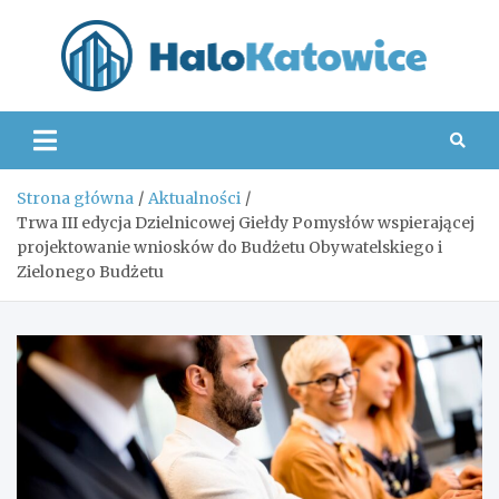
Skip
to
content
Hal
Strona główna
Aktualności
Trwa III edycja Dzielnicowej Giełdy Pomysłów wspierającej
projektowanie wniosków do Budżetu Obywatelskiego i
Zielonego Budżetu