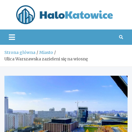
Skip
to
content
Hal
Strona główna
Miasto
Ulica Warszawska zazieleni się na wiosnę