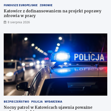
a
FUNDUSZE EUROPEJSKIE
ZDROWIE
d
Katowice z dofinansowaniem na projekt poprawy
o
zdrowia w pracy
w
i
8 sierpnia 2026
s
k
u
BEZPIECZEŃSTWO
POLICJA
WYDARZENIA
Nocny patrol w Katowicach ujawnia poważne