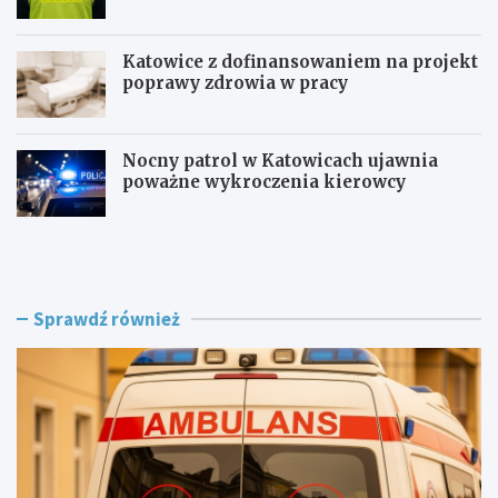
Katowice z dofinansowaniem na projekt
poprawy zdrowia w pracy
Nocny patrol w Katowicach ujawnia
poważne wykroczenia kierowcy
Z
B
a
e
g
z
r
p
o
i
Sprawdź również
ż
e
e
c
n
z
i
n
e
i
w
e
R
j
o
n
g
a