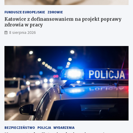
ł
e
a
FUNDUSZE EUROPEJSKIE
ZDROWIE
d
Katowice z dofinansowaniem na projekt poprawy
o
zdrowia w pracy
w
i
8 sierpnia 2026
s
k
u
BEZPIECZEŃSTWO
POLICJA
WYDARZENIA