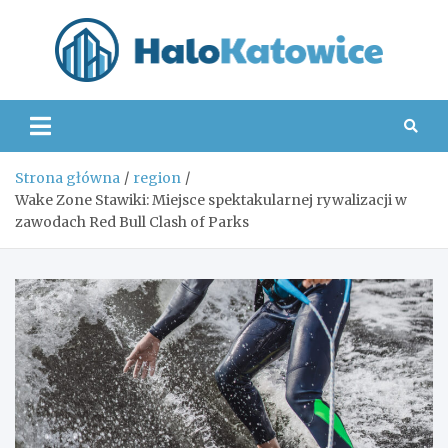
Skip
to
content
Hal
Strona główna
region
Wake Zone Stawiki: Miejsce spektakularnej rywalizacji w
zawodach Red Bull Clash of Parks