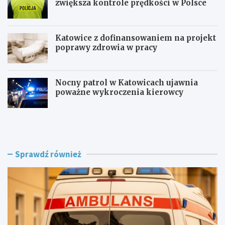
zwiększa kontrole prędkości w Polsce
Katowice z dofinansowaniem na projekt
poprawy zdrowia w pracy
Nocny patrol w Katowicach ujawnia
poważne wykroczenia kierowcy
Z
B
a
e
g
z
r
p
o
i
Sprawdź również
ż
e
e
c
n
z
i
n
e
i
w
e
R
j
o
n