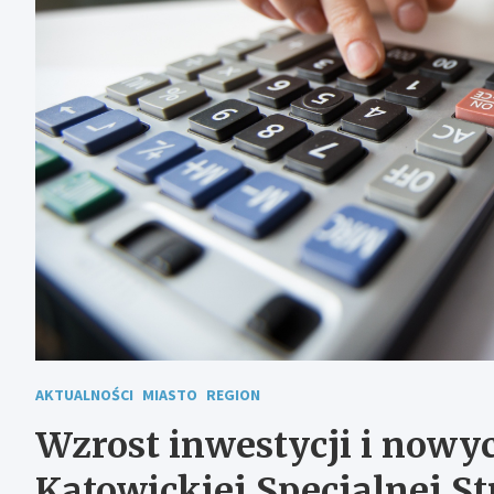
AKTUALNOŚCI
MIASTO
REGION
Wzrost inwestycji i nowy
Katowickiej Specjalnej S