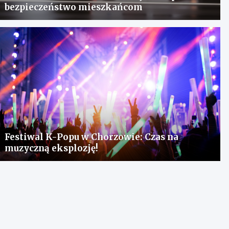
bezpieczeństwo mieszkańcom
Festiwal K-Popu w Chorzowie: Czas na
muzyczną eksplozję!