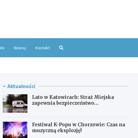
oKatowice.pl
ałe
Newsy
Kontakt
Aktualności
Lato w Katowicach: Straż Miejska
zapewnia bezpieczeństwo
mieszkańcom
Festiwal K-Popu w Chorzowie: Czas na
muzyczną eksplozję!