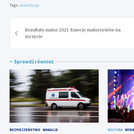
Tags:
inwestycje
Nawigacja
Rezultaty matur 2021: Emocje maturzystów na
wpisu
szczycie
Sprawdź również
BEZPIECZEŃSTWO
WAKACJE
KULTURA
WYDA