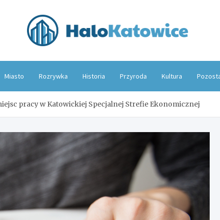
Hal
Miasto
Rozrywka
Historia
Przyroda
Kultura
Pozost
iejsc pracy w Katowickiej Specjalnej Strefie Ekonomicznej