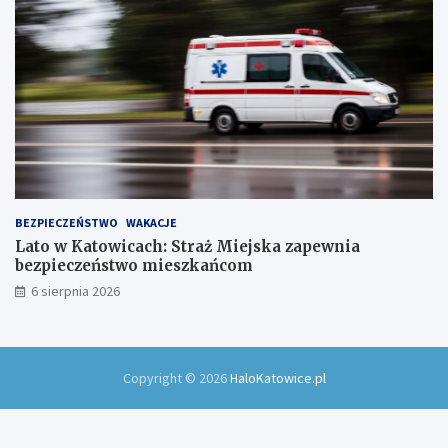
!
BEZPIECZEŃSTWO
WAKACJE
Lato w Katowicach: Straż Miejska zapewnia
bezpieczeństwo mieszkańcom
6 sierpnia 2026
Copyright © 2026
HaloKatowice.pl