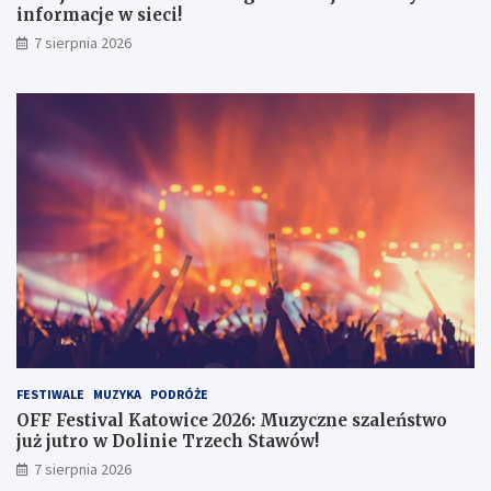
g
:
informacje w sieci!
a
M
7 sierpnia 2026
:
u
U
z
w
y
a
c
ż
z
a
n
j
e
n
s
a
z
f
a
a
l
ł
e
s
ń
z
s
y
t
w
w
e
o
FESTIWALE
MUZYKA
PODRÓŻE
i
j
OFF Festival Katowice 2026: Muzyczne szaleństwo
n
u
już jutro w Dolinie Trzech Stawów!
f
ż
7 sierpnia 2026
o
j