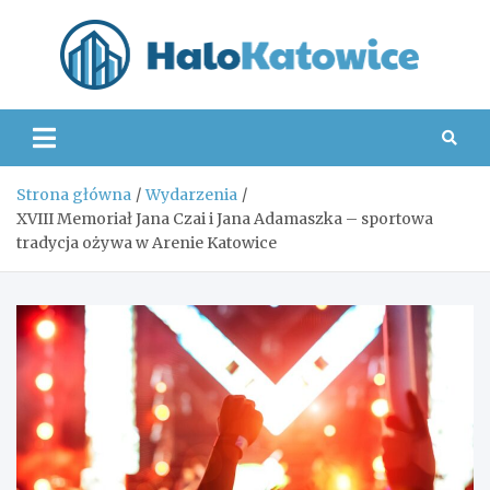
Skip
to
content
Hal
Strona główna
Wydarzenia
XVIII Memoriał Jana Czai i Jana Adamaszka – sportowa
tradycja ożywa w Arenie Katowice