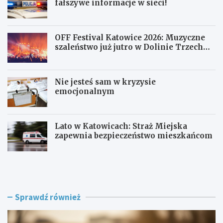
fałszywe informacje w sieci!
OFF Festival Katowice 2026: Muzyczne
szaleństwo już jutro w Dolinie Trzech
Stawów!
Nie jesteś sam w kryzysie
emocjonalnym
Lato w Katowicach: Straż Miejska
zapewnia bezpieczeństwo mieszkańcom
P
O
o
F
l
F
i
F
c
e
Sprawdź również
j
s
a
t
w
i