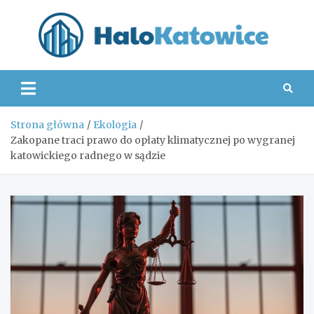
Skip
to
content
Hal
Strona główna
Ekologia
Zakopane traci prawo do opłaty klimatycznej po wygranej
katowickiego radnego w sądzie