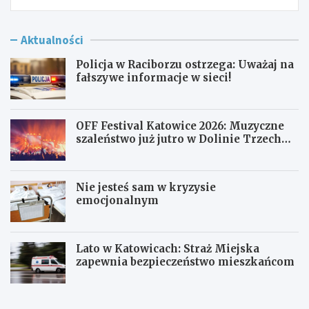
Aktualności
Policja w Raciborzu ostrzega: Uważaj na
fałszywe informacje w sieci!
OFF Festival Katowice 2026: Muzyczne
szaleństwo już jutro w Dolinie Trzech
Stawów!
Nie jesteś sam w kryzysie
emocjonalnym
Lato w Katowicach: Straż Miejska
zapewnia bezpieczeństwo mieszkańcom
P
O
o
F
l
F