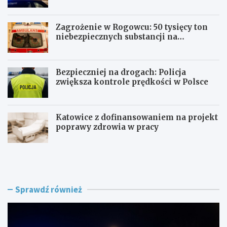
Zagrożenie w Rogowcu: 50 tysięcy ton
niebezpiecznych substancji na
składowisku
Bezpieczniej na drogach: Policja
zwiększa kontrole prędkości w Polsce
Katowice z dofinansowaniem na projekt
poprawy zdrowia w pracy
P
Z
o
a
l
g
i
r
c
o
Sprawdź również
j
ż
a
e
n
n
t
i