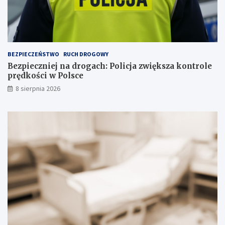
a
s
k
ł
a
BEZPIECZEŃSTWO
RUCH DROGOWY
d
Bezpieczniej na drogach: Policja zwiększa kontrole
o
prędkości w Polsce
w
i
8 sierpnia 2026
s
k
u