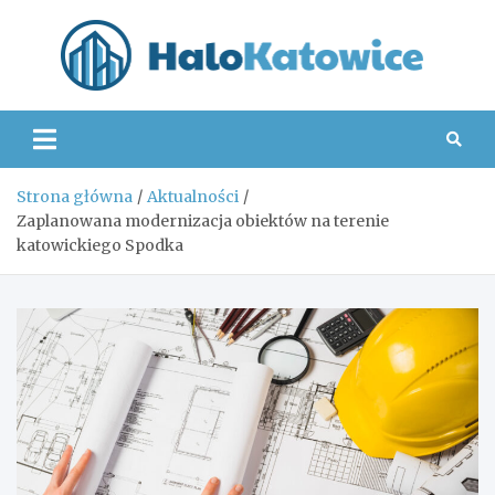
Skip
to
content
Hal
Strona główna
Aktualności
Zaplanowana modernizacja obiektów na terenie
katowickiego Spodka