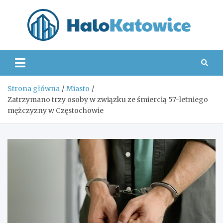
Skip
to
content
Hal
Strona główna
Miasto
Zatrzymano trzy osoby w związku ze śmiercią 57-letniego
mężczyzny w Częstochowie