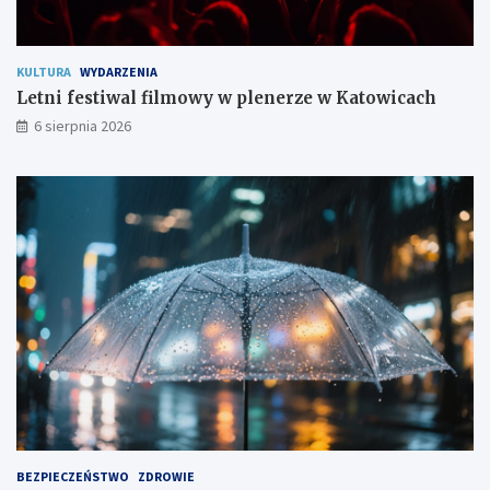
o
m
KULTURA
WYDARZENIA
Letni festiwal filmowy w plenerze w Katowicach
6 sierpnia 2026
BEZPIECZEŃSTWO
ZDROWIE