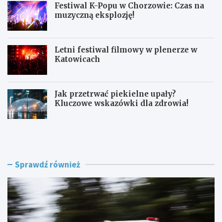
Festiwal K-Popu w Chorzowie: Czas na
muzyczną eksplozję!
Letni festiwal filmowy w plenerze w
Katowicach
Jak przetrwać piekielne upały?
Kluczowe wskazówki dla zdrowia!
L
F
a
e
t
s
o
t
w
i
Sprawdź również
K
w
a
a
t
l
o
K
w
-
i
P
c
o