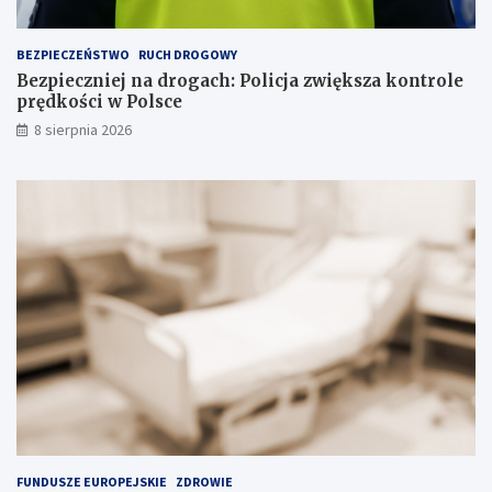
ł
a
BEZPIECZEŃSTWO
RUCH DROGOWY
d
Bezpieczniej na drogach: Policja zwiększa kontrole
o
prędkości w Polsce
w
i
8 sierpnia 2026
s
k
u
FUNDUSZE EUROPEJSKIE
ZDROWIE