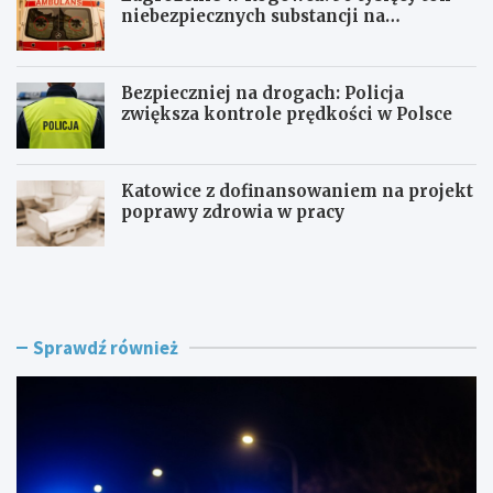
niebezpiecznych substancji na
składowisku
Bezpieczniej na drogach: Policja
zwiększa kontrole prędkości w Polsce
Katowice z dofinansowaniem na projekt
poprawy zdrowia w pracy
P
Z
o
a
l
g
i
r
c
o
Sprawdź również
j
ż
a
e
n
n
t
i
p
e
o
w
s
R