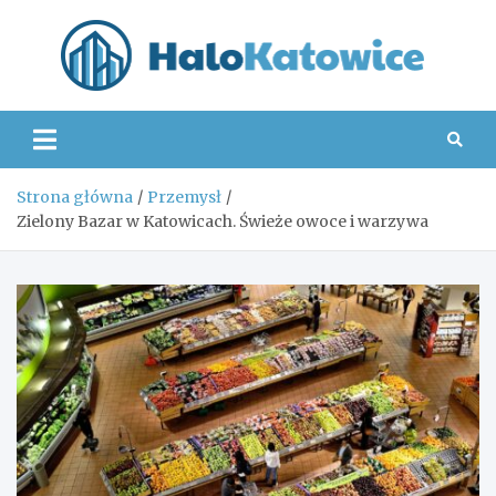
Skip
to
content
Hal
Strona główna
Przemysł
Zielony Bazar w Katowicach. Świeże owoce i warzywa