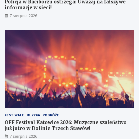
e
6
Policja w Raciborzu ostrzega: Uważaj na fałszywe
g
:
informacje w sieci!
a
M
7 sierpnia 2026
:
u
U
z
w
y
a
c
ż
z
a
n
j
e
n
s
a
z
f
a
a
l
ł
e
s
ń
z
s
y
t
w
w
e
o
FESTIWALE
MUZYKA
PODRÓŻE
i
j
OFF Festival Katowice 2026: Muzyczne szaleństwo
n
u
już jutro w Dolinie Trzech Stawów!
f
ż
7 sierpnia 2026
o
j