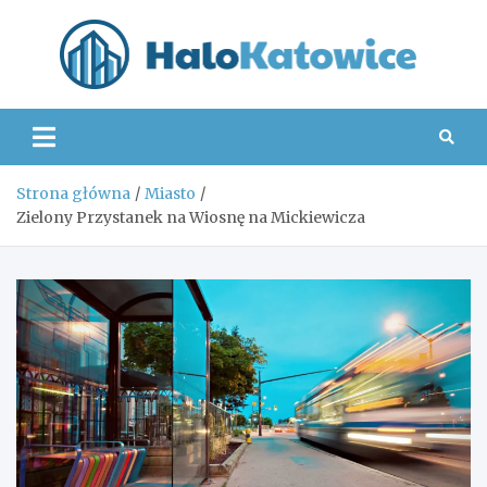
Skip
to
content
Hal
Strona główna
Miasto
Zielony Przystanek na Wiosnę na Mickiewicza