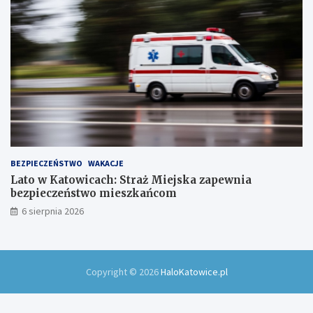
w
!
BEZPIECZEŃSTWO
WAKACJE
Lato w Katowicach: Straż Miejska zapewnia
bezpieczeństwo mieszkańcom
6 sierpnia 2026
Copyright © 2026
HaloKatowice.pl