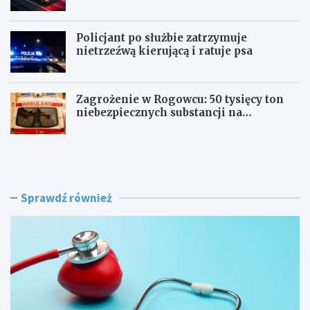
aktywności na szlaku
Policjant po służbie zatrzymuje
nietrzeźwą kierującą i ratuje psa
Zagrożenie w Rogowcu: 50 tysięcy ton
niebezpiecznych substancji na
składowisku
R
B
e
e
w
z
o
p
l
i
Sprawdź również
u
e
c
c
j
z
a
n
w
e
S
w
z
a
p
k
i
a