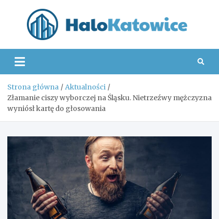
Skip
to
content
Hal
Strona główna
Aktualności
Złamanie ciszy wyborczej na Śląsku. Nietrzeźwy mężczyzna
wyniósł kartę do głosowania