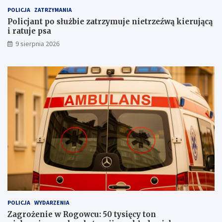
ó
y
POLICJA
ZATRZYMANIA
w
w
Policjant po służbie zatrzymuje nietrzeźwą kierującą
n
i ratuje psa
o
ś
9 sierpnia 2026
c
i
n
a
s
z
l
a
k
u
POLICJA
WYDARZENIA
Zagrożenie w Rogowcu: 50 tysięcy ton