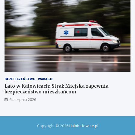
ó
w
!
BEZPIECZEŃSTWO
WAKACJE
Lato w Katowicach: Straż Miejska zapewnia
bezpieczeństwo mieszkańcom
6 sierpnia 2026
Copyright © 2026
HaloKatowice.pl