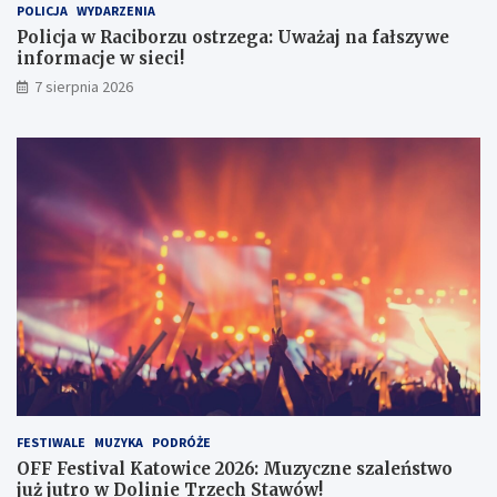
POLICJA
WYDARZENIA
z
2
e
6
Policja w Raciborzu ostrzega: Uważaj na fałszywe
g
:
informacje w sieci!
a
M
7 sierpnia 2026
:
u
U
z
w
y
a
c
ż
z
a
n
j
e
n
s
a
z
f
a
a
l
ł
e
s
ń
z
s
y
t
w
w
e
o
FESTIWALE
MUZYKA
PODRÓŻE
i
j
OFF Festival Katowice 2026: Muzyczne szaleństwo
n
u
już jutro w Dolinie Trzech Stawów!