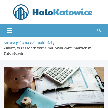
Skip
to
content
Hal
Strona główna
Aktualności
Zmiany w zasadach wynajmu lokali komunalnych w
Katowicach