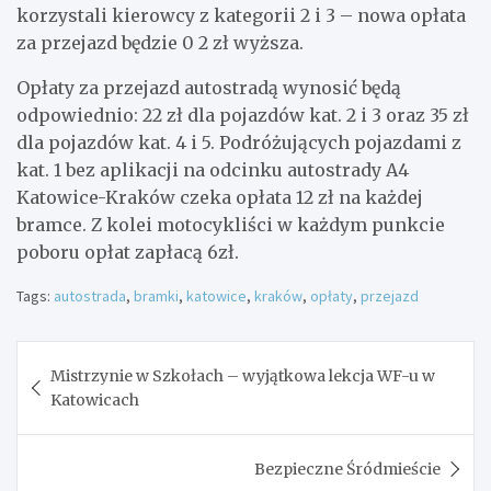
korzystali kierowcy z kategorii 2 i 3 – nowa opłata
za przejazd będzie 0 2 zł wyższa.
Opłaty za przejazd autostradą wynosić będą
odpowiednio: 22 zł dla pojazdów kat. 2 i 3 oraz 35 zł
dla pojazdów kat. 4 i 5. Podróżujących pojazdami z
kat. 1 bez aplikacji na odcinku autostrady A4
Katowice-Kraków czeka opłata 12 zł na każdej
bramce. Z kolei motocykliści w każdym punkcie
poboru opłat zapłacą 6zł.
Tags:
autostrada
,
bramki
,
katowice
,
kraków
,
opłaty
,
przejazd
Nawigacja
Mistrzynie w Szkołach – wyjątkowa lekcja WF-u w
wpisu
Katowicach
Bezpieczne Śródmieście