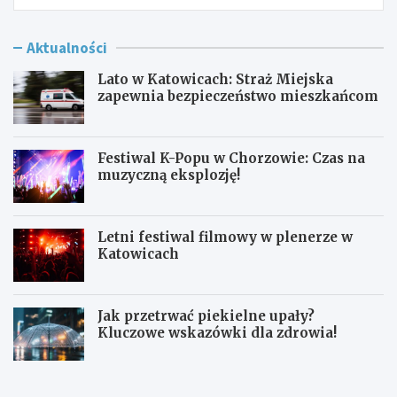
Aktualności
Lato w Katowicach: Straż Miejska
zapewnia bezpieczeństwo mieszkańcom
Festiwal K-Popu w Chorzowie: Czas na
muzyczną eksplozję!
Letni festiwal filmowy w plenerze w
Katowicach
Jak przetrwać piekielne upały?
Kluczowe wskazówki dla zdrowia!
L
F
a
e
t
s