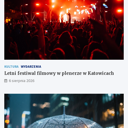
m
i
e
s
z
k
a
ń
c
o
m
KULTURA
WYDARZENIA
Letni festiwal filmowy w plenerze w Katowicach
6 sierpnia 2026