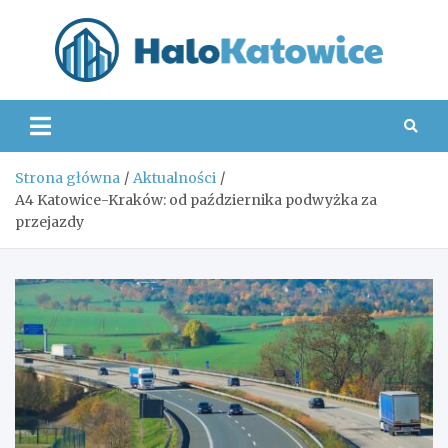
Skip
to
content
Hal
Strona główna
Aktualności
A4 Katowice-Kraków: od października podwyżka za
przejazdy