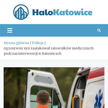
Skip
to
content
Hal
Strona główna
Policja
Agresywny syn zaatakował ratowników medycznych
podczas interwencji w Katowicach