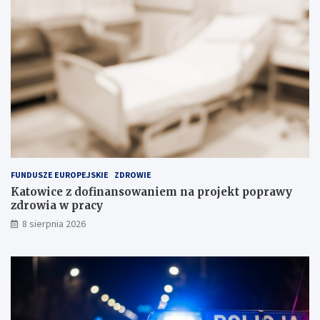
s
k
t
o
a
ś
n
c
c
i
j
w
i
P
n
o
a
l
s
s
k
c
ł
e
a
FUNDUSZE EUROPEJSKIE
ZDROWIE
d
Katowice z dofinansowaniem na projekt poprawy
o
zdrowia w pracy
w
i
8 sierpnia 2026
s
k
u