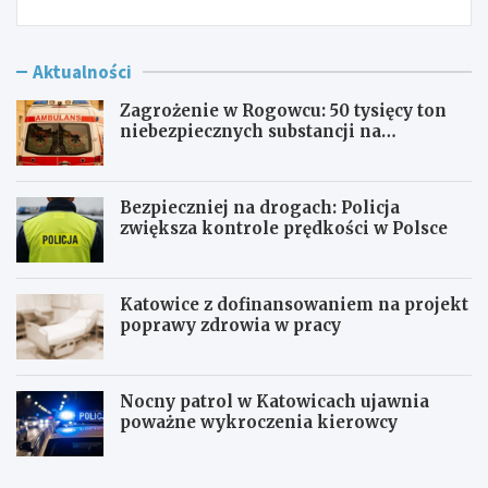
Aktualności
Zagrożenie w Rogowcu: 50 tysięcy ton
niebezpiecznych substancji na
składowisku
Bezpieczniej na drogach: Policja
zwiększa kontrole prędkości w Polsce
Katowice z dofinansowaniem na projekt
poprawy zdrowia w pracy
Nocny patrol w Katowicach ujawnia
poważne wykroczenia kierowcy
Z
B
a
e