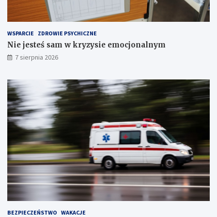
r
z
e
WSPARCIE
ZDROWIE PSYCHICZNE
c
Nie jesteś sam w kryzysie emocjonalnym
h
S
7 sierpnia 2026
t
a
w
ó
w
!
BEZPIECZEŃSTWO
WAKACJE