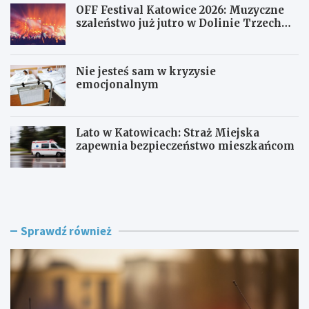
OFF Festival Katowice 2026: Muzyczne
szaleństwo już jutro w Dolinie Trzech
Stawów!
Nie jesteś sam w kryzysie
emocjonalnym
Lato w Katowicach: Straż Miejska
zapewnia bezpieczeństwo mieszkańcom
P
O
o
F
l
F
i
F
c
e
Sprawdź również
j
s
a
t
w
i
R
v
a
a
c
l