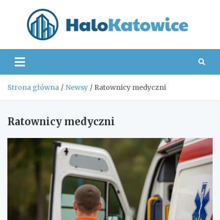
Skip
to
content
Hal
Strona główna
Newsy
Ratownicy medyczni
Ratownicy medyczni