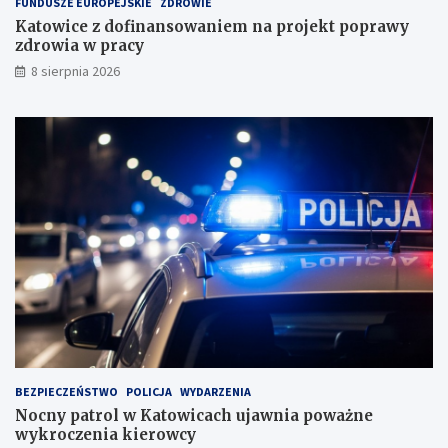
FUNDUSZE EUROPEJSKIE
ZDROWIE
d
Katowice z dofinansowaniem na projekt poprawy
o
zdrowia w pracy
w
i
8 sierpnia 2026
s
k
u
BEZPIECZEŃSTWO
POLICJA
WYDARZENIA
Nocny patrol w Katowicach ujawnia poważne
wykroczenia kierowcy