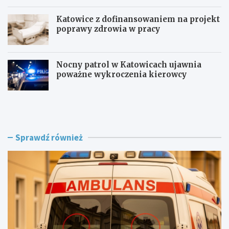
Katowice z dofinansowaniem na projekt
poprawy zdrowia w pracy
Nocny patrol w Katowicach ujawnia
poważne wykroczenia kierowcy
Z
B
a
e
g
z
r
p
o
i
Sprawdź również
ż
e
e
c
n
z
i
n
e
i
w
e
R
j
o
n
g
a
o
d