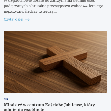
W Częstochowie doszło do zatrzymania siedmiu osób
podejrzanych o brutalne przestępstwo wobec 44-letniego
mężczyzny. Śledczy twierdzą,…
Czytaj dalej
/H2
Młodzież w centrum Kościoła: Jubileusz, który
odmienia wspólnotę