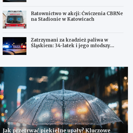
Ratownictwo w akcji: Ćwiczenia CBRNe
na Stadionie w Katowicach
Zatrzymani za kradzież paliwa w
Śląskiem: 34-latek i jego młodszy
wspólnik w rękach policji
Jak przetrwać piekielne upały? Kluczowe