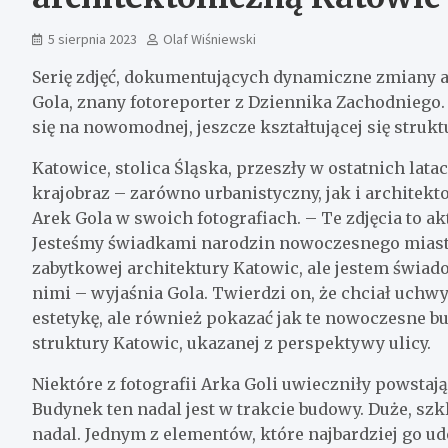
5 sierpnia 2023
Olaf Wiśniewski
Serię zdjęć, dokumentujących dynamiczne zmiany 
Gola, znany fotoreporter z Dziennika Zachodniego.
się na nowomodnej, jeszcze kształtującej się strukt
Katowice, stolica Śląska, przeszły w ostatnich lata
krajobraz – zarówno urbanistyczny, jak i architekto
Arek Gola w swoich fotografiach. – Te zdjęcia to 
Jesteśmy świadkami narodzin nowoczesnego miasta.
zabytkowej architektury Katowic, ale jestem świad
nimi – wyjaśnia Gola. Twierdzi on, że chciał uchwyc
estetykę, ale również pokazać jak te nowoczesne b
struktury Katowic, ukazanej z perspektywy ulicy.
Niektóre z fotografii Arka Goli uwieczniły powstają
Budynek ten nadal jest w trakcie budowy. Duże, szk
nadal. Jednym z elementów, które najbardziej go u