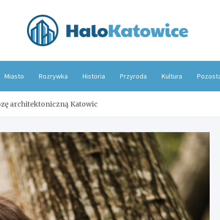
Hal
Miasto
Rozrywka
Historia
Przyroda
Kultura
Pozost
zę architektoniczną Katowic