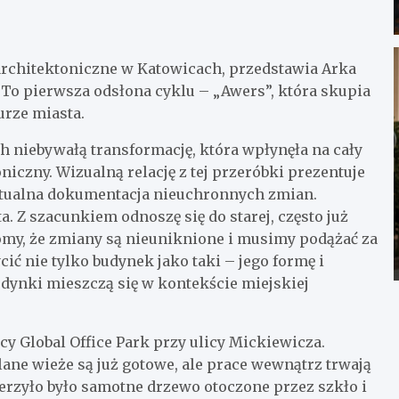
architektoniczne w Katowicach, przedstawia Arka
 To pierwsza odsłona cyklu – „Awers”, która skupia
urze miasta.
ch niebywałą transformację, która wpłynęła na cały
niczny. Wizualną relację z tej przeróbki prezentuje
aktualna dokumentacja nieuchronnych zmian.
 Z szacunkiem odnoszę się do starej, często już
omy, że zmiany są nieuniknione i musimy podążać za
ić nie tylko budynek jako taki – jego formę i
udynki mieszczą się w kontekście miejskiej
cy Global Office Park przy ulicy Mickiewicza.
lane wieże są już gotowe, ale prace wewnątrz trwają
derzyło było samotne drzewo otoczone przez szkło i