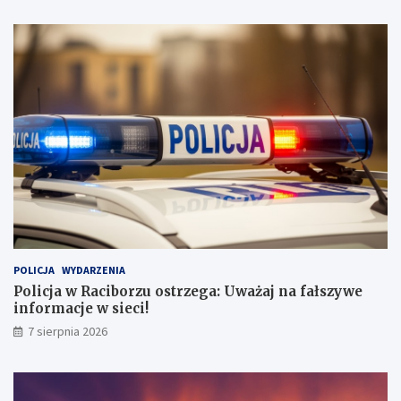
a
a
w
k
p
i
r
e
a
r
c
o
y
w
c
y
POLICJA
WYDARZENIA
Policja w Raciborzu ostrzega: Uważaj na fałszywe
informacje w sieci!
7 sierpnia 2026