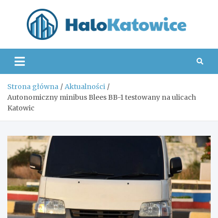
Skip
to
content
Hal
Strona główna
Aktualności
Autonomiczny minibus Blees BB-1 testowany na ulicach
Katowic