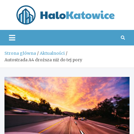
Skip
to
content
Hal
Strona główna
Aktualności
Autostrada A4 droższa niż do tej pory