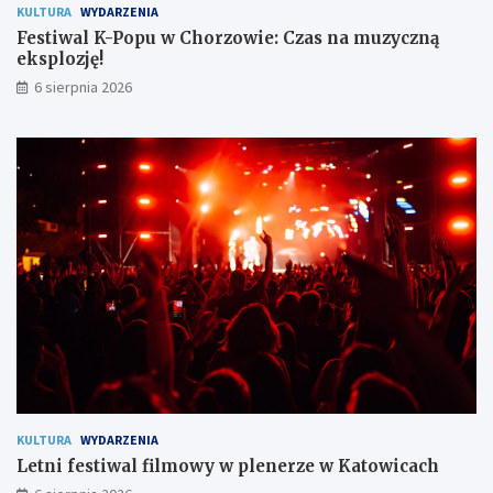
e
s
KULTURA
WYDARZENIA
c
p
Festiwal K-Popu w Chorzowie: Czas na muzyczną
z
l
eksplozję!
e
o
6 sierpnia 2026
ń
z
s
j
t
ę
w
!
o
m
i
e
s
z
k
a
ń
c
o
m
KULTURA
WYDARZENIA
Letni festiwal filmowy w plenerze w Katowicach