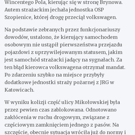
Wincentego Pola, kierując się w stronę Brynowa.
Autem strażackim jechała jednostka OSP
Szopienice, której drogę przeciął volkswagen.
Na podstawie zebranych przez funkcjonariuszy
dowodów, ustalono, że kierujący samochodem
osobowym nie ustąpił pierwszeństwa przejazdu
pojazdowi z uprzywilejowanym statusem, jakim
jest samochód strażacki jadący na sygnałach. Za
ten błąd kierowca volkswagena otrzymał mandat.
Po zdarzeniu szybko na miejsce przybyły
dodatkowe jednostki straży pożarnej z JRG w
Katowicach.
W wyniku kolizji część ulicy Mikołowskiej była
przez pewien czas zablokowana. Odnotowano
zakłócenia w ruchu drogowym, związane z
częściowym zamknięciem jednego z pasów. Na
szczęście, obecnie sytuacja wróciła już do normy i