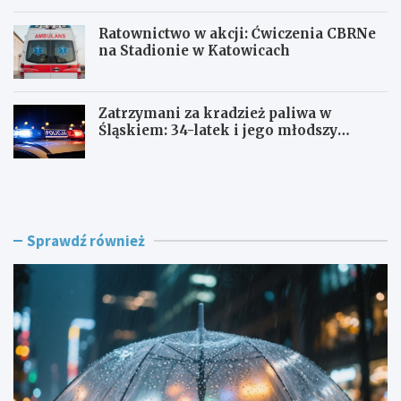
Ratownictwo w akcji: Ćwiczenia CBRNe
na Stadionie w Katowicach
Zatrzymani za kradzież paliwa w
Śląskiem: 34-latek i jego młodszy
wspólnik w rękach policji
J
A
a
l
k
k
p
o
r
h
Sprawdź również
z
o
e
l
t
o
r
w
w
e
a
s
ć
z
p
a
i
l
e
e