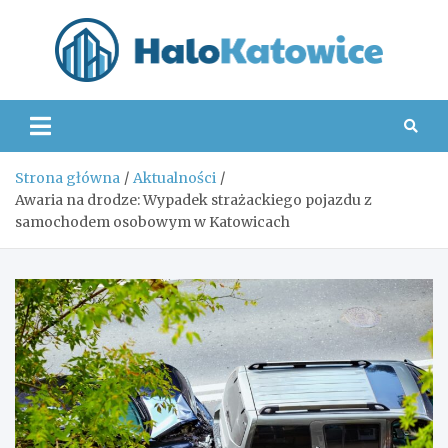
Skip
to
content
Hal
Strona główna
Aktualności
Awaria na drodze: Wypadek strażackiego pojazdu z
samochodem osobowym w Katowicach