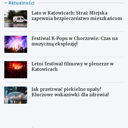
Aktualności
Lato w Katowicach: Straż Miejska
zapewnia bezpieczeństwo mieszkańcom
Festiwal K-Popu w Chorzowie: Czas na
muzyczną eksplozję!
Letni festiwal filmowy w plenerze w
Katowicach
Jak przetrwać piekielne upały?
Kluczowe wskazówki dla zdrowia!
L
F
a
e
t
s
o
t
w
i