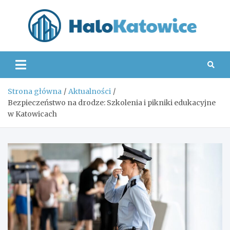
Skip
to
content
Hal
Strona główna
Aktualności
Bezpieczeństwo na drodze: Szkolenia i pikniki edukacyjne
w Katowicach