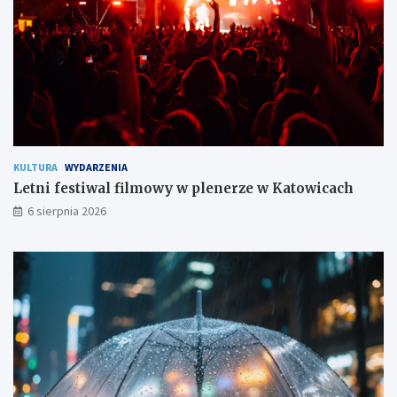
e
s
z
k
a
ń
c
o
m
KULTURA
WYDARZENIA
Letni festiwal filmowy w plenerze w Katowicach
6 sierpnia 2026