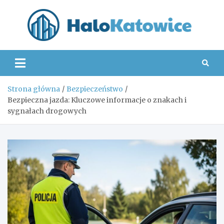
Skip
to
content
Hal
Strona główna
Bezpieczeństwo
Bezpieczna jazda: Kluczowe informacje o znakach i
sygnałach drogowych