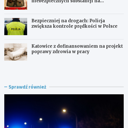
niebezpiecznych substancji na
składowisku
Bezpieczniej na drogach: Policja
zwiększa kontrole prędkości w Polsce
Katowice z dofinansowaniem na projekt
poprawy zdrowia w pracy
P
Z
o
a
l
g
i
r
c
o
Sprawdź również
j
ż
a
e
n
n
t
i
p
e
o
w
s
R
ł
o