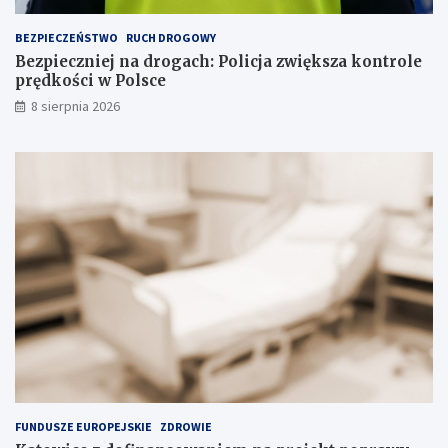
ł
a
BEZPIECZEŃSTWO
RUCH DROGOWY
d
Bezpieczniej na drogach: Policja zwiększa kontrole
o
prędkości w Polsce
w
i
8 sierpnia 2026
s
k
u
FUNDUSZE EUROPEJSKIE
ZDROWIE