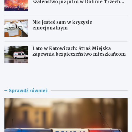
szaleństwo już jutro w Dolinie Trzech
Stawów!
Nie jesteś sam w kryzysie
emocjonalnym
Lato w Katowicach: Straż Miejska
zapewnia bezpieczeństwo mieszkańcom
P
O
o
F
l
F
i
F
c
e
Sprawdź również
j
s
a
t
w
i
R
v
a
a
c
l
i
K
b
a