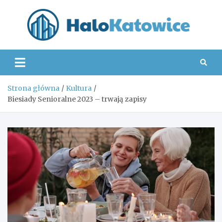
Skip
to
content
Hal
Strona główna
Kultura
Biesiady Senioralne 2023 – trwają zapisy