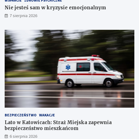
WSPARCIE
ZDROWIE PSYCHICZNE
c
Nie jesteś sam w kryzysie emocjonalnym
h
S
7 sierpnia 2026
t
a
w
ó
w
!
BEZPIECZEŃSTWO
WAKACJE
Lato w Katowicach: Straż Miejska zapewnia
bezpieczeństwo mieszkańcom
6 sierpnia 2026