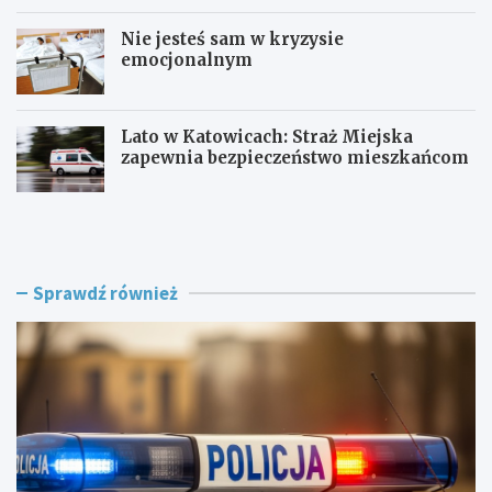
Nie jesteś sam w kryzysie
emocjonalnym
Lato w Katowicach: Straż Miejska
zapewnia bezpieczeństwo mieszkańcom
P
O
o
F
l
F
i
F
c
e
Sprawdź również
j
s
a
t
w
i
R
v
a
a
c
l
i
K
b
a
o
t
r
o