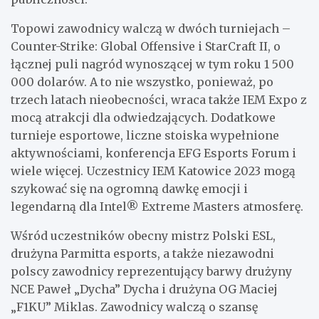
Topowi zawodnicy walczą w dwóch turniejach –
Counter-Strike: Global Offensive i StarCraft II, o
łącznej puli nagród wynoszącej w tym roku 1 500
000 dolarów. A to nie wszystko, ponieważ, po
trzech latach nieobecności, wraca także IEM Expo z
mocą atrakcji dla odwiedzających. Dodatkowe
turnieje esportowe, liczne stoiska wypełnione
aktywnościami, konferencja EFG Esports Forum i
wiele więcej. Uczestnicy IEM Katowice 2023 mogą
szykować się na ogromną dawkę emocji i
legendarną dla Intel® Extreme Masters atmosferę.
Wśród uczestników obecny mistrz Polski ESL,
drużyna Parmitta esports, a także niezawodni
polscy zawodnicy reprezentujący barwy drużyny
NCE Paweł „Dycha” Dycha i drużyna OG Maciej
„F1KU” Miklas. Zawodnicy walczą o szansę