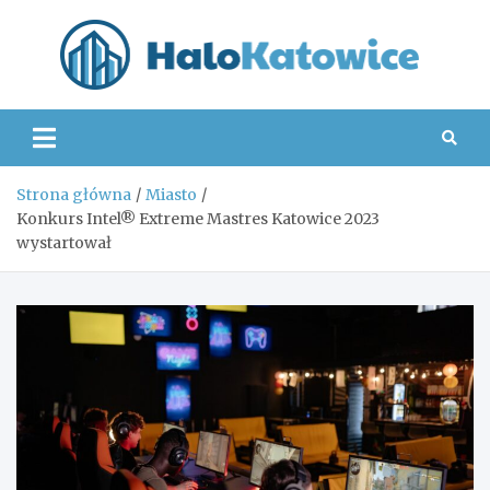
Skip
to
content
Hal
Strona główna
Miasto
Konkurs Intel® Extreme Mastres Katowice 2023
wystartował