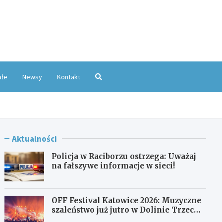
oKatowice.pl
ałe
Newsy
Kontakt
Aktualności
Policja w Raciborzu ostrzega: Uważaj
na fałszywe informacje w sieci!
OFF Festival Katowice 2026: Muzyczne
szaleństwo już jutro w Dolinie Trzech
Stawów!