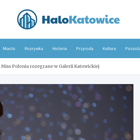
Hal
Miasto
Rozrywka
Historia
Przyroda
Kultura
Pozost
u Miss Polonia rozegrane w Galerii Katowickiej