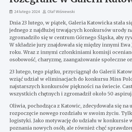
24 lutego 2024
Olaf Wiśniewski
Dnia 23 lutego, w piątek, Galeria Katowicka stała si
jednego z najdłużej trwających konkursów urody n
zgromadziło się w centrum Górnego Śląska, aby ryw
W składzie jury znajdowała się między innymi Ewa 
roku. Wraz z innymi członkiniami komisji oceniano
osobowość, charyzmę, zaangażowanie społeczne ora
23 lutego, tego piątku, przyciągnął do Galerii Kato
wziąć udział w eliminacjach do konkursu Miss Polon
najstarszych konkursów piękności na świecie. Casti
wszystkich chętnych i zgromadził około 50 aspiruj
Oliwia, pochodząca z Katowic, zdecydowała się na 
rozpoczęcie nowego rozdziału w swoim życiu. Tylk
logistyki. Jako motywację do udziału w konkursie 
poznania nowych osób, ale również chęć sprawdze