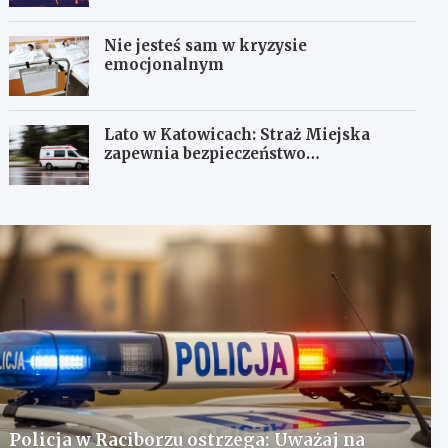
Nie jesteś sam w kryzysie
emocjonalnym
Lato w Katowicach: Straż Miejska
zapewnia bezpieczeństwo
mieszkańcom
Policja w Raciborzu ostrzega: Uważaj na