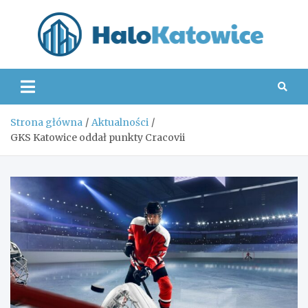
Skip
to
content
Hal
Strona główna
Aktualności
GKS Katowice oddał punkty Cracovii