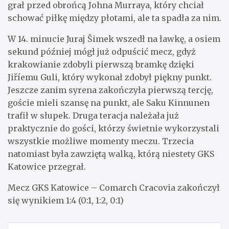
grał przed obrońcą Johna Murraya, który chciał
schować piłkę między płotami, ale ta spadła za nim.
W 14. minucie Juraj Šimek wszedł na ławkę, a osiem
sekund później mógł już odpuścić mecz, gdyż
krakowianie zdobyli pierwszą bramkę dzięki
Jiříemu Guli, który wykonał zdobył piękny punkt.
Jeszcze zanim syrena zakończyła pierwszą tercję,
goście mieli szansę na punkt, ale Saku Kinnunen
trafił w słupek. Druga teracja należała już
praktycznie do gości, którzy świetnie wykorzystali
wszystkie możliwe momenty meczu. Trzecia
natomiast była zawziętą walką, którą niestety GKS
Katowice przegrał.
Mecz GKS Katowice – Comarch Cracovia zakończył
się wynikiem 1:4 (0:1, 1:2, 0:1)