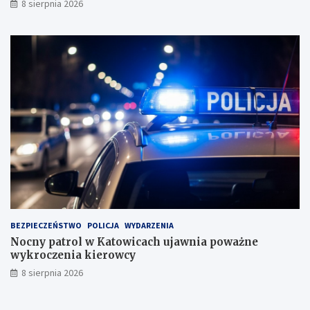
8 sierpnia 2026
s
k
u
BEZPIECZEŃSTWO
POLICJA
WYDARZENIA
Nocny patrol w Katowicach ujawnia poważne
wykroczenia kierowcy
8 sierpnia 2026