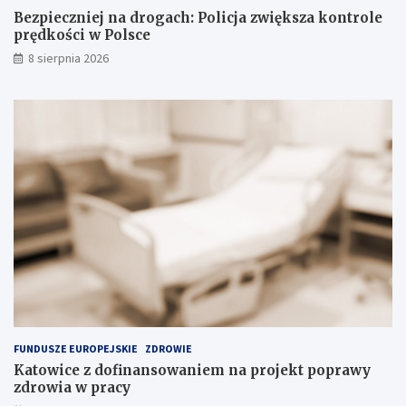
n
o
Bezpieczniej na drogach: Policja zwiększa kontrole
y
l
prędkości w Polsce
c
e
8 sierpnia 2026
h
p
s
r
u
ę
b
d
s
k
t
o
a
ś
n
c
c
i
j
w
i
P
n
o
a
l
s
s
k
c
ł
e
a
FUNDUSZE EUROPEJSKIE
ZDROWIE
d
Katowice z dofinansowaniem na projekt poprawy
o
zdrowia w pracy
w
i