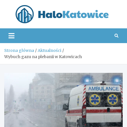
Skip
to
content
Hal
Strona główna
Aktualności
Wybuch gazu na plebanii w Katowicach