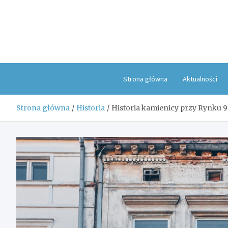
Skip
to
content
Strona główna
Aktualności
Strona główna
Historia
Historia kamienicy przy Rynku 