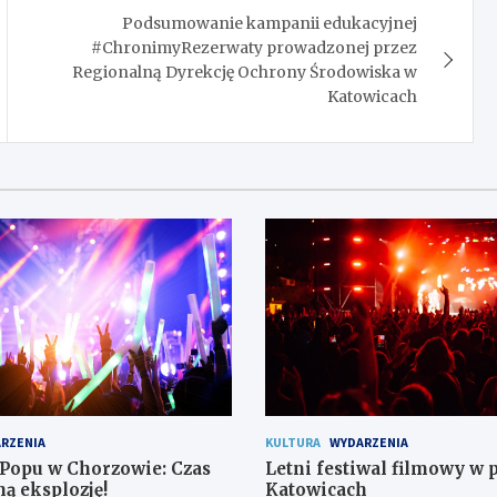
Podsumowanie kampanii edukacyjnej
#ChronimyRezerwaty prowadzonej przez
Regionalną Dyrekcję Ochrony Środowiska w
Katowicach
RZENIA
KULTURA
WYDARZENIA
-Popu w Chorzowie: Czas
Letni festiwal filmowy w 
ą eksplozję!
Katowicach