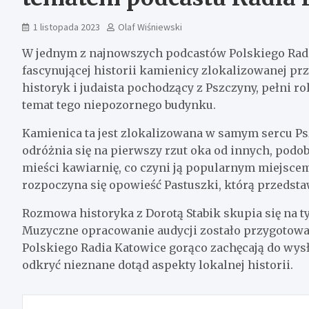
1 listopada 2023
Olaf Wiśniewski
W jednym z najnowszych podcastów Polskiego Radia
fascynującej historii kamienicy zlokalizowanej pr
historyk i judaista pochodzący z Pszczyny, pełni ro
temat tego niepozornego budynku.
Kamienica ta jest zlokalizowana w samym sercu Psz
odróżnia się na pierwszy rzut oka od innych, pod
mieści kawiarnię, co czyni ją popularnym miejscem
rozpoczyna się opowieść Pastuszki, którą przedst
Rozmowa historyka z Dorotą Stabik skupia się na ty
Muzyczne opracowanie audycji zostało przygotowa
Polskiego Radia Katowice gorąco zachęcają do wysłu
odkryć nieznane dotąd aspekty lokalnej historii.
Nawigacja