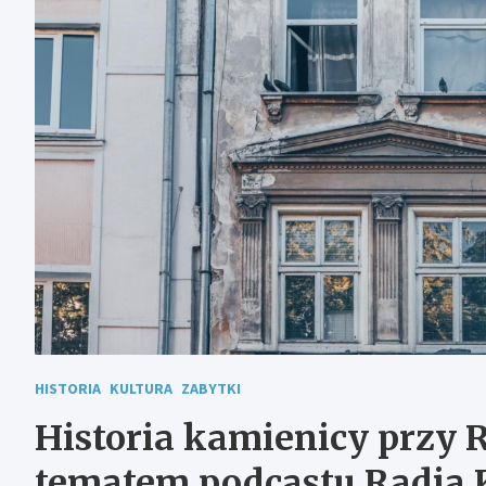
HISTORIA
KULTURA
ZABYTKI
Historia kamienicy przy 
tematem podcastu Radia 