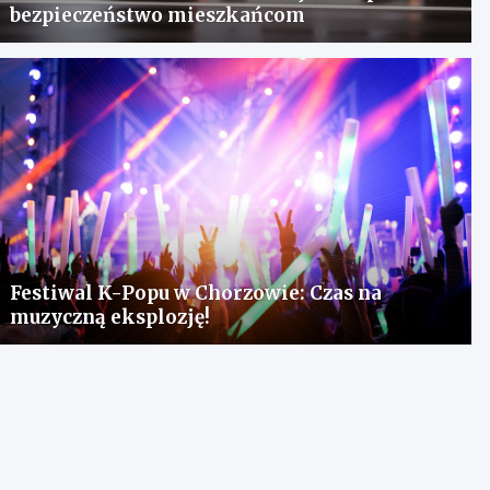
bezpieczeństwo mieszkańcom
Festiwal K-Popu w Chorzowie: Czas na
muzyczną eksplozję!