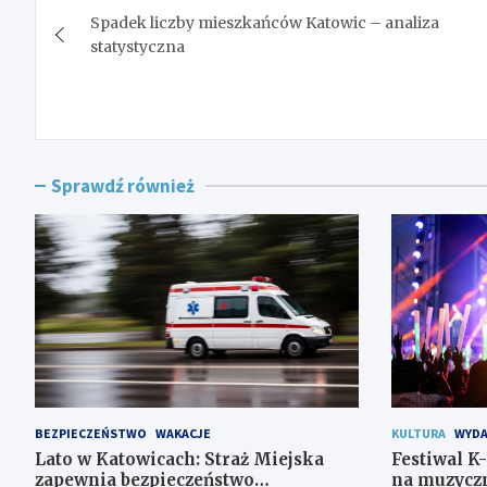
Spadek liczby mieszkańców Katowic – analiza
wpisu
statystyczna
Sprawdź również
BEZPIECZEŃSTWO
WAKACJE
KULTURA
WYDA
Lato w Katowicach: Straż Miejska
Festiwal K
zapewnia bezpieczeństwo
na muzyczn