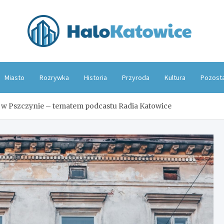
Hal
Miasto
Rozrywka
Historia
Przyroda
Kultura
Pozost
9 w Pszczynie – tematem podcastu Radia Katowice