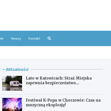
oKatowice.pl
ałe
Newsy
Kontakt
Aktualności
Lato w Katowicach: Straż Miejska
zapewnia bezpieczeństwo
mieszkańcom
Festiwal K-Popu w Chorzowie: Czas na
muzyczną eksplozję!