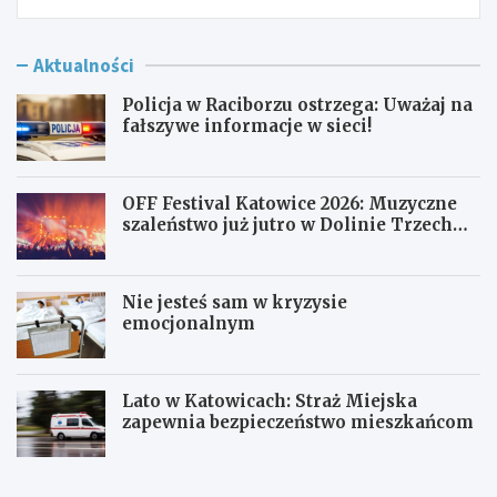
Aktualności
Policja w Raciborzu ostrzega: Uważaj na
fałszywe informacje w sieci!
OFF Festival Katowice 2026: Muzyczne
szaleństwo już jutro w Dolinie Trzech
Stawów!
Nie jesteś sam w kryzysie
emocjonalnym
Lato w Katowicach: Straż Miejska
zapewnia bezpieczeństwo mieszkańcom
P
O
o
F
l
F