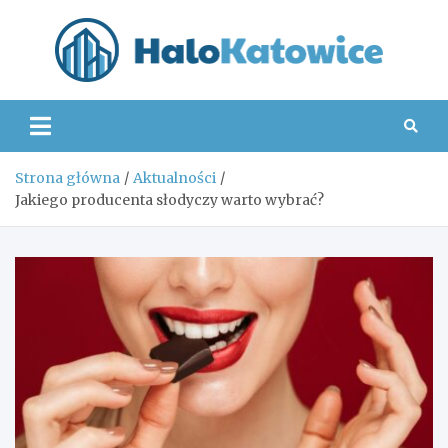
Skip
to
content
Hal
Strona główna
Aktualności
Jakiego producenta słodyczy warto wybrać?