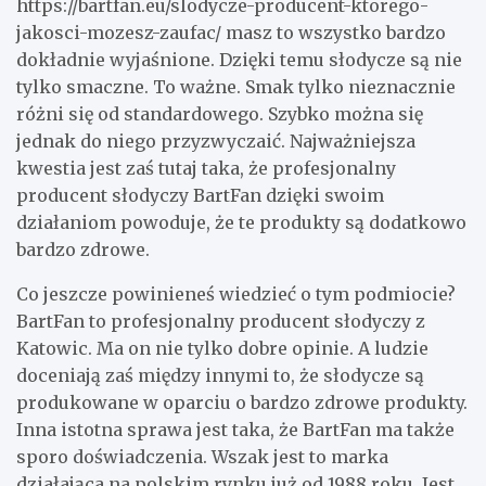
https://bartfan.eu/slodycze-producent-ktorego-
jakosci-mozesz-zaufac/ masz to wszystko bardzo
dokładnie wyjaśnione. Dzięki temu słodycze są nie
tylko smaczne. To ważne. Smak tylko nieznacznie
różni się od standardowego. Szybko można się
jednak do niego przyzwyczaić. Najważniejsza
kwestia jest zaś tutaj taka, że profesjonalny
producent słodyczy BartFan dzięki swoim
działaniom powoduje, że te produkty są dodatkowo
bardzo zdrowe.
Co jeszcze powinieneś wiedzieć o tym podmiocie?
BartFan to profesjonalny producent słodyczy z
Katowic. Ma on nie tylko dobre opinie. A ludzie
doceniają zaś między innymi to, że słodycze są
produkowane w oparciu o bardzo zdrowe produkty.
Inna istotna sprawa jest taka, że BartFan ma także
sporo doświadczenia. Wszak jest to marka
działająca na polskim rynku już od 1988 roku. Jest